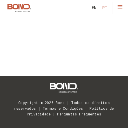
Constr
EN
PT
CATEGORIA:
SEM
CATEGORIA
Copyright © 2026 Bond | Todos os direitos
reservados |
Termos e Condições
|
Política de
Privacidade
|
Perguntas Frequentes